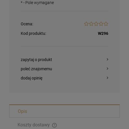
*
- Pole wymagane
Ocena:
Kod produktu:
W296
zapytaj o produkt
poleć znajomemu
dodaj opinię
Magnesy religijne Kardynał Stefan
Opis
Wyszyński
26,00 zł
Koszty dostawy