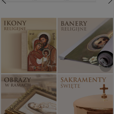
Ikony religijne
Banery religijne
PONAD 400
ZOBACZ
WZORÓW
Sakramenty Święte
Obrazy religijne
WYJĄTKOWE
PIĘKNE
OKAZJE
WZORY