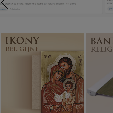
Ikony religijne
PONAD 400
WZORÓW