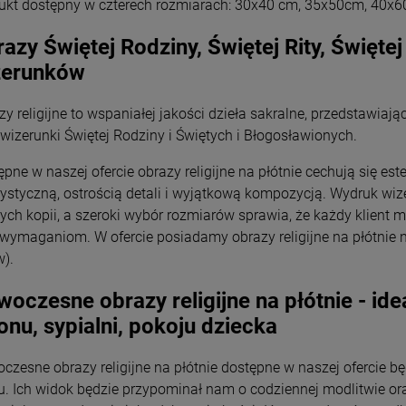
ukt dostępny w czterech rozmiarach: 30x40 cm, 35x50cm, 40x
Wyszyński
39,00 zł
26,00 zł
azy Świętej Rodziny, Świętej Rity, Świętej
+
zerunków
Opakowani
e
DO KOSZYKA
-
zy religijne to wspaniałej jakości dzieła sakralne, przedstawiaj
DO KOSZYKA
 wizerunki Świętej Rodziny i Świętych i Błogosławionych.
ępne w naszej ofercie obrazy religijne na płótnie cechują się
rystyczną, ostrością detali i wyjątkową kompozycją. Wydruk wi
łych kopii, a szeroki wybór rozmiarów sprawia, że każdy klien
 wymaganiom. W ofercie posiadamy obrazy religijne na płótnie n
w).
oczesne obrazy religijne na płótnie - id
onu, sypialni, pokoju dziecka
czesne obrazy religijne na płótnie dostępne w naszej ofercie 
. Ich widok będzie przypominał nam o codziennej modlitwie oraz