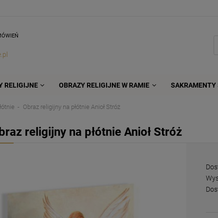
MÓWIEŃ
.pl
 RELIGIJNE
OBRAZY RELIGIJNE W RAMIE
SAKRAMENTY 
łótnie
Obraz religijny na płótnie Anioł Stróż
braz religijny na płótnie Anioł Stróż
Dos
Wys
Dos