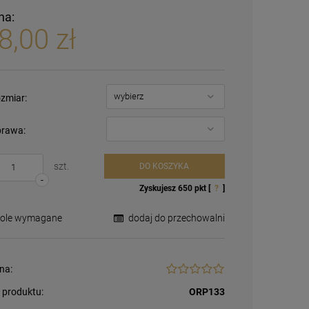
na:
8,00 zł
zmiar:
rawa:
szt.
DO KOSZYKA
-
Zyskujesz
650
pkt [
?
]
Pole wymagane
dodaj do przechowalni
na:
 produktu:
ORP133