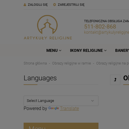
ZALOGUJ SIĘ
ZAREJESTRUJ SIĘ
TELEFONICZNA OBSŁUGA ZA
511-802-868
kontakt@artykulyreligijne
MENU
IKONY RELIGIJNE
BANERY
Strona główna
Obrazy religijne w ramie
Obrazy religijne na p
Languages
O
Powered by
Translate
Menu