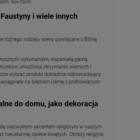
60cm, 50x70cm.
Wyszyński
26,00 zł
 Faustyny i wiele innych
+
Opakowani
e
-
ące różnego rodzaju sceny powiązane z Biblią
DO KOSZYKA
 estetycznym wykonaniem, wspaniałą gamą
zerunków umożliwia otrzymanie wiernych i
t może wybrać produkt dokładnie odpowiadający
aciągnięte na blejtram (ramę z profilowanych
ealne do domu, jako dekoracja
będą niezwykłym akcentem religijnym w naszym
 nieustannej opiece świętych. Obrazy religijne