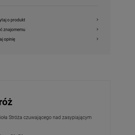
ytaj o produkt
eć znajomemu
aj opinię
róż
Anioła Stróża czuwającego nad zasypiającym
Magnesy religijne
Kardynał Stefan