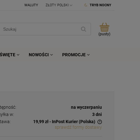
WALUTY
TRYB NOCNY
(pusty)
ŚWIĘTE
NOWOŚCI
PROMOCJE
tępność:
na wyczerpaniu
yłka w:
3 dni
tawa:
19,99 zł
- InPost Kurier
(Polska)
sprawdź formy dostawy