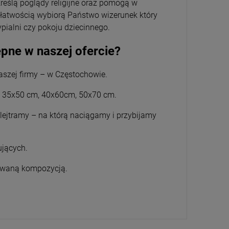
reślą poglądy religijne oraz pomogą w
z łatwością wybiorą Państwo wizerunek który
pialni czy pokoju dziecinnego.
ępne w naszej ofercie?
aszej firmy – w Częstochowie.
m, 35x50 cm, 40x60cm, 50x70 cm.
lejtramy – na którą naciągamy i przybijamy
ujących.
cowaną kompozycją.