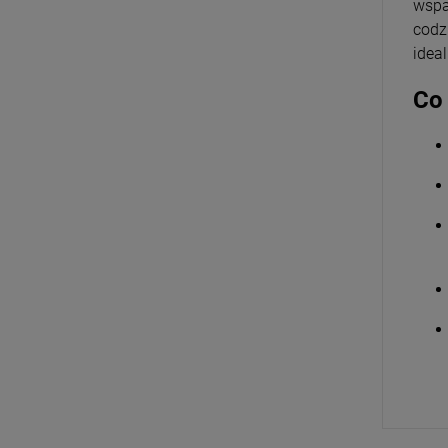
wspa
codz
idea
Co 