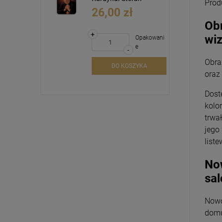
Prod
INRI
1,20 zł
Obr
wi
Obra
oraz
Dost
kolo
trwa
jego
liste
Now
sal
Nowo
domu