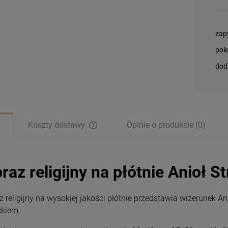
zap
pol
dod
Koszty dostawy
Opinie o produkcie (0)
raz religijny na płótnie Anioł St
z religijny na wysokiej jakości płótnie przedstawia wizerunek 
ckiem.
Obraz Jezus Miłosierny
Magnesy religijne
- Jezu Ufam Tobie
Kardynał Stefan