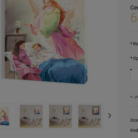
Ce
6
*
Ro
*
Op
+
*
- 
Oce
Kod