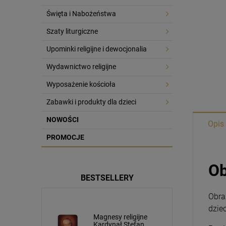
Święta i Nabożeństwa
Szaty liturgiczne
Upominki religijne i dewocjonalia
Wydawnictwo religijne
Wyposażenie kościoła
Zabawki i produkty dla dzieci
NOWOŚCI
Opis
PROMOCJE
Ob
BESTSELLERY
Obra
dzie
Korpus Jezusa
Chrystusa 4cm napis