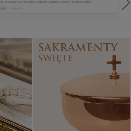
Sakramenty Święte
Obrazy religijne
WYJĄTKOWE
PIĘKNE
OKAZJE
WZORY