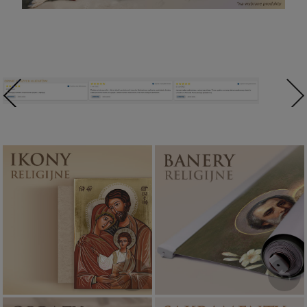
Ikony religijne
Banery religijne
PONAD 400
ZOBACZ
WZORÓW