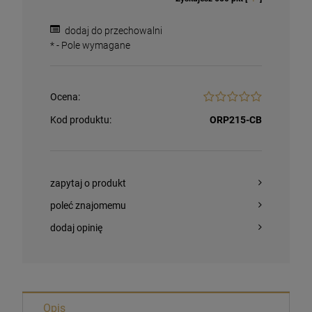
dodaj do przechowalni
*
- Pole wymagane
Ocena:
Kod produktu:
ORP215-CB
zapytaj o produkt
poleć znajomemu
dodaj opinię
Magnesy religijne Kardynał Stefan
Wyszyński
26,00 zł
Opis