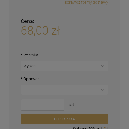
sprawdź formy dostawy
Cena:
68,00 zł
*
Rozmiar:
*
Oprawa:
szt.
DO KOSZYKA
Zyskujesz
650
pkt [
?
]