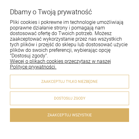
Dbamy o Twoją prywatność
Pomoc
Pliki cookies i pokrewne im technologie umożliwiają
Moje konto
poprawne działanie strony i pomagają nam
dostosować ofertę do Twoich potrzeb. Możesz
zaakceptować wykorzystanie przez nas wszystkich
Płatności i dostawa
tych plików i przejść do sklepu lub dostosować użycie
plików do swoich preferencji, wybierając opcję
Informacje
"Dostosuj zgody".
Więcej o plikach cookies przeczytasz w naszej
O nas
Polityce prywatności.
ZAAKCEPTUJ TYLKO NIEZBĘDNE
DOSTOSUJ ZGODY
© 2020 artykulyreligijne.pl . Wszelkie prawa zastrzeżone.
Styl graficzny i aplikacje ShopGadget.pl
Sklep internetowy
Shoper.pl
ZAAKCEPTUJ WSZYSTKIE