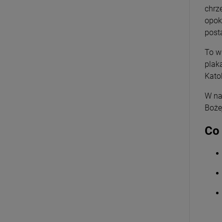
chrz
opok
post
To w
plak
Katol
W na
Boże
Co 