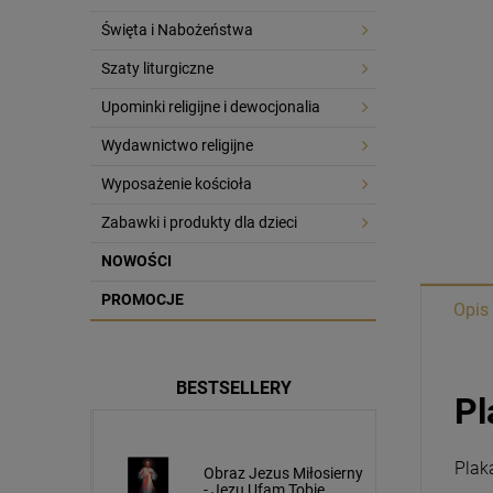
Święta i Nabożeństwa
Szaty liturgiczne
Upominki religijne i dewocjonalia
Wydawnictwo religijne
Wyposażenie kościoła
Zabawki i produkty dla dzieci
NOWOŚCI
PROMOCJE
Opis
BESTSELLERY
Pl
Plak
usa
Obraz Jezus Miłosierny
cm napis
- Jezu Ufam Tobie