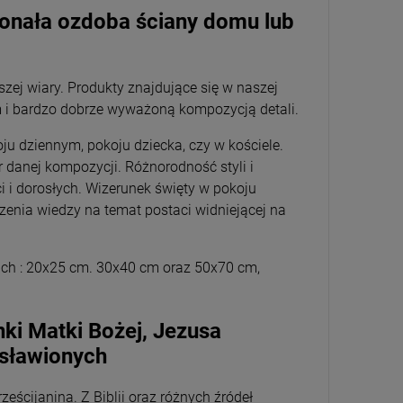
oskonała ozdoba ściany domu lub
szej wiary. Produkty znajdujące się w naszej
m i bardzo dobrze wyważoną kompozycją detali.
oju dziennym, pokoju dziecka, czy w kościele.
danej kompozycji. Różnorodność styli i
 i dorosłych. Wizerunek święty w pokoju
rzenia wiedzy na temat postaci widniejącej na
arach : 20x25 cm. 30x40 cm oraz 50x70 cm,
nki Matki Bożej, Jezusa
osławionych
ścijanina. Z Biblii oraz różnych źródeł