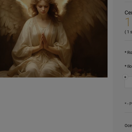
Ce
1
( 1
*
Ro
*
Il
+
*
- 
Oce