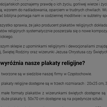
eścijańskich poznajemy prawdę o ich życiu, gorliwej wierze i ży
ą, wzorem do naśladowania, oparciem w trudnych chwilach. Wi
ać biblijna pomaga nam w codziennej modlitwie i w subtelny spo
szystko sprawia, że jako producent plakatów religijnych dokład
atów religijnych systematycznie poszerzała się o nowe kompoz
ickiego.
szym sklepie z upominkami religijnymi i dewocjonaliami znajdą
j, Świętej Rodziny oraz wizerunki Jezusa Chrystusa czy Świętyc
wyróżnia nasze plakaty religijne?
tworzone są w siedzibie naszej firmy w Częstochowie.
plakaty religijne dostępne są w trzech rozmiarach : 20x25 cm,
małe formaty plakatów z wizerunkami świętych dostępne są w
duże plakaty tj. 50x70 cm dostępne są na pojedyncze sztuki.