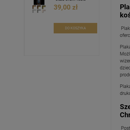
Pla
39,00 zł
koś
Plak
DO KOSZYKA
ofer
Plak
Możl
wize
dzie
prod
Plak
druk
Sze
Chr
Post