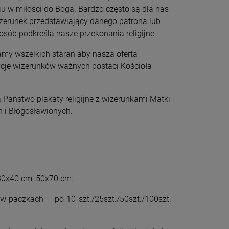
ciu w miłości do Boga. Bardzo często są dla nas
zerunek przedstawiający danego patrona lub
sób podkreśla nasze przekonania religijne.
amy wszelkich starań aby nasza oferta
ycje wizerunków ważnych postaci Kościoła
 Państwo plakaty religijne z wizerunkami Matki
h i Błogosławionych.
 30x40 cm, 50x70 cm.
 paczkach – po 10 szt./25szt./50szt./100szt.