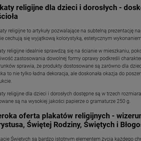
Wyszyński
Wyszyński
katy religijne dla dzieci i dorosłych - d
26,00 zł
26,00 zł
cioła
+
+
Opakowani
Opakowani
e
e
aty religijne to artykuły pozwalające na subtelną prezentację na
-
-
cie cechują się wyjątkową kolorystyką, estetycznym wykonanie
DO KOSZYKA
DO KOSZYKA
aty religijne idealnie sprawdzą się na ścianie w mieszkaniu, pok
iwość zastosowania dowolnej formy oprawy podkreśli charakter 
runków sprawia, że produkty dostosowane są zarówno dla dzieci
cka to nie tylko ładna dekoracja, ale doskonała okazja do posze
ukcie.
aty religijne dla dzieci i dorosłych dostępne są w trzech rozmi
owane są na wysokiej jakości papierze o gramaturze 250 g.
roka oferta plakatów religijnych - wizeru
ystusa, Świętej Rodziny, Świętych i Błog
acie Świętych są bardzo istotnym elementem życia każdego chrze