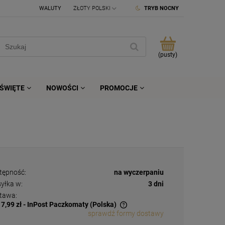
WALUTY
TRYB NOCNY
(pusty)
ŚWIĘTE
NOWOŚCI
PROMOCJE
tępność:
na wyczerpaniu
yłka w:
3 dni
tawa:
17,99 zł
- InPost Paczkomaty
(Polska)
sprawdź formy dostawy