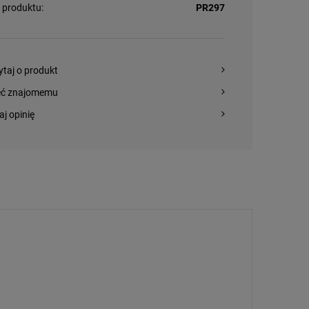
 produktu:
PR297
ytaj o produkt
eć znajomemu
aj opinię