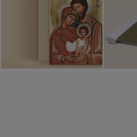
Ikony religijne
PONAD 400
WZORÓW