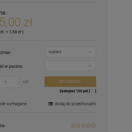
na:
5,00 zł
szt.
=
1,50 zł
)
zmiar:
ość w paczce:
szt.
DO KOSZYKA
-
Zyskujesz
150
pkt [
?
]
Pole wymagane
dodaj do przechowalni
na: