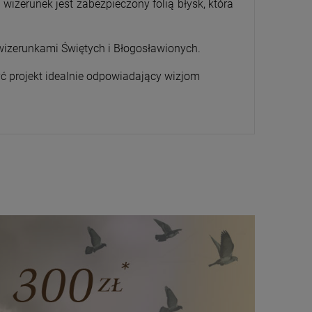
wizerunek jest zabezpieczony folią błysk, która
 wizerunkami Świętych i Błogosławionych.
ć projekt idealnie odpowiadający wizjom