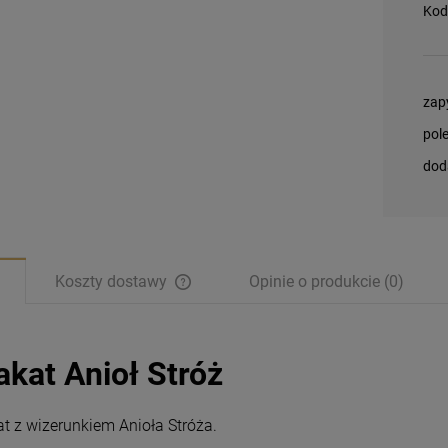
Kod
zap
pol
dod
Koszty dostawy
Opinie o produkcie (0)
akat Anioł Stróż
at z wizerunkiem Anioła Stróża.
Magnesy religijne
Magnesy religijne
Kardynał Stefan
Kardynał Stefan