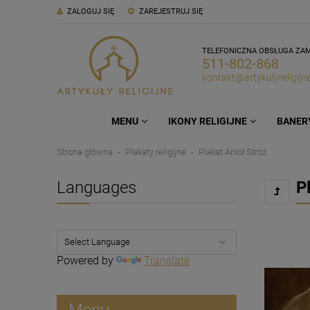
ZALOGUJ SIĘ
ZAREJESTRUJ SIĘ
TELEFONICZNA OBSŁUGA ZA
511-802-868
kontakt@artykulyreligijne
MENU
IKONY RELIGIJNE
BANERY
Strona główna
Plakaty religijne
Plakat Anioł Stróż
Languages
P
Powered by
Translate
Menu