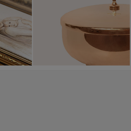
Sakramenty Święte
Obrazy religijne
WYJĄTKOWE
PIĘKNE
OKAZJE
WZORY