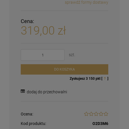
sprawdź formy dostawy
Cena:
319,00 zł
szt.
DO KOSZYKA
Zyskujesz
3 150
pkt [
?
]
dodaj do przechowalni
Ocena:
Kod produktu:
O2D3M6