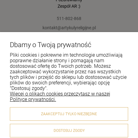
Zespół AR :)
511-802-868
kontakt@artykulyreligijne.pl
Dbamy o Twoją prywatność
Pomoc
Pliki cookies i pokrewne im technologie umożliwiają
Moje konto
poprawne działanie strony i pomagają nam
dostosować ofertę do Twoich potrzeb. Możesz
zaakceptować wykorzystanie przez nas wszystkich
Płatności i dostawa
tych plików i przejść do sklepu lub dostosować użycie
plików do swoich preferencji, wybierając opcję
Informacje
"Dostosuj zgody".
Więcej o plikach cookies przeczytasz w naszej
O nas
Polityce prywatności.
ZAAKCEPTUJ TYLKO NIEZBĘDNE
DOSTOSUJ ZGODY
© 2020 artykulyreligijne.pl . Wszelkie prawa zastrzeżone.
Styl graficzny i aplikacje ShopGadget.pl
Sklep internetowy