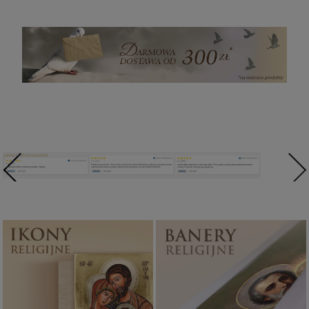
Ikony religijne
Banery religijne
PONAD 400
ZOBACZ
WZORÓW