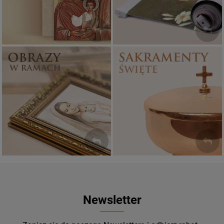
Sakramenty Święte
Obrazy religijne
WYJĄTKOWE
PIĘKNE
OKAZJE
WZORY
Newsletter