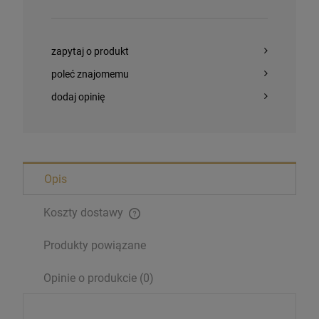
zapytaj o produkt
poleć znajomemu
dodaj opinię
Opis
Koszty dostawy
Produkty powiązane
Magnesy religijne Kardynał Stefan
Opinie o produkcie (0)
Wyszyński
26,00 zł