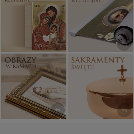
Ikony religijne
Banery religijne
PONAD 400
ZOBACZ
WZORÓW
Sakramenty Święte
Obrazy religijne
WYJĄTKOWE
PIĘKNE
OKAZJE
WZORY