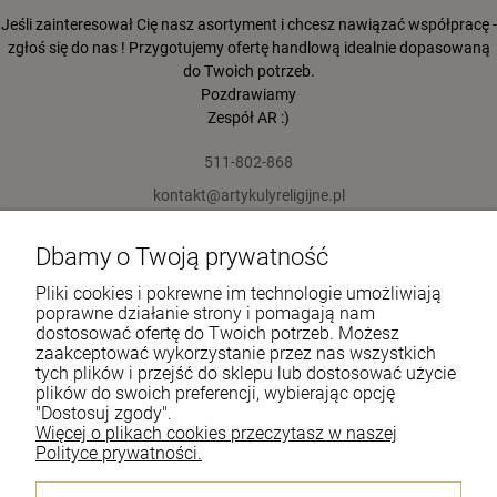
Jeśli zainteresował Cię nasz asortyment i chcesz nawiązać współpracę -
zgłoś się do nas ! Przygotujemy ofertę handlową idealnie dopasowaną
do Twoich potrzeb.
Pozdrawiamy
Zespół AR :)
511-802-868
kontakt@artykulyreligijne.pl
Dbamy o Twoją prywatność
Pomoc
Pliki cookies i pokrewne im technologie umożliwiają
Moje konto
poprawne działanie strony i pomagają nam
dostosować ofertę do Twoich potrzeb. Możesz
zaakceptować wykorzystanie przez nas wszystkich
Płatności i dostawa
tych plików i przejść do sklepu lub dostosować użycie
plików do swoich preferencji, wybierając opcję
Informacje
"Dostosuj zgody".
Więcej o plikach cookies przeczytasz w naszej
O nas
Polityce prywatności.