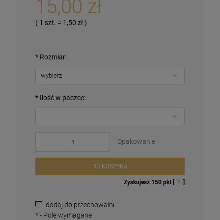
15,00 zł
( 1
szt.
=
1,50 zł
)
*
Rozmiar:
*
Ilość w paczce:
Opakowanie
DO KOSZYKA
Zyskujesz
150
pkt [
?
]
Magnesy religijne Kardynał Stefan
Wyszyński
26,00 zł
dodaj do przechowalni
*
- Pole wymagane