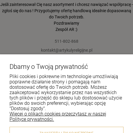
Jeśli zainteresował Cię nasz asortyment i chcesz nawiązać współpracę -
zgłoś się do nas ! Przygotujemy ofertę handlową idealnie dopasowaną
do Twoich potrzeb.
Pozdrawiamy
Zespół AR :)
511-802-868
kontakt@artykulyreligijne.pl
Dbamy o Twoją prywatność
Pomoc
Pliki cookies i pokrewne im technologie umożliwiają
Moje konto
poprawne działanie strony i pomagają nam
dostosować ofertę do Twoich potrzeb. Możesz
zaakceptować wykorzystanie przez nas wszystkich
Płatności i dostawa
tych plików i przejść do sklepu lub dostosować użycie
plików do swoich preferencji, wybierając opcję
Informacje
"Dostosuj zgody".
Więcej o plikach cookies przeczytasz w naszej
O nas
Polityce prywatności.