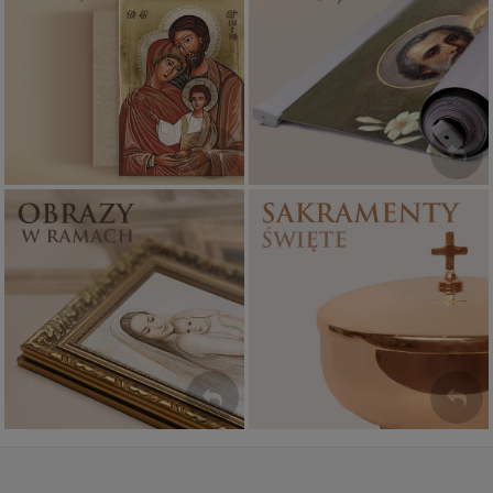
Ikony religijne
Banery religijne
PONAD 400
ZOBACZ
WZORÓW
Sakramenty Święte
Obrazy religijne
WYJĄTKOWE
PIĘKNE
OKAZJE
WZORY