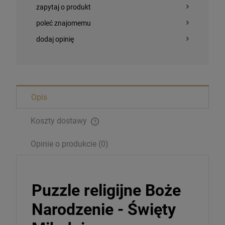
zapytaj o produkt
poleć znajomemu
dodaj opinię
Opis
Koszty dostawy
Bransoletka Benedyktyńska
16,00 zł
Opinie o produkcie (0)
szt.
Puzzle religijne Boże
DO KOSZYKA
Narodzenie - Święty