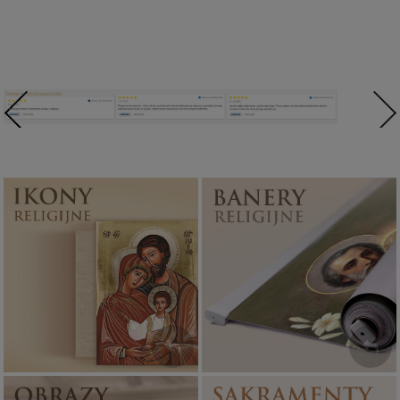
Ikony religijne
Banery religijne
PONAD 400
ZOBACZ
WZORÓW