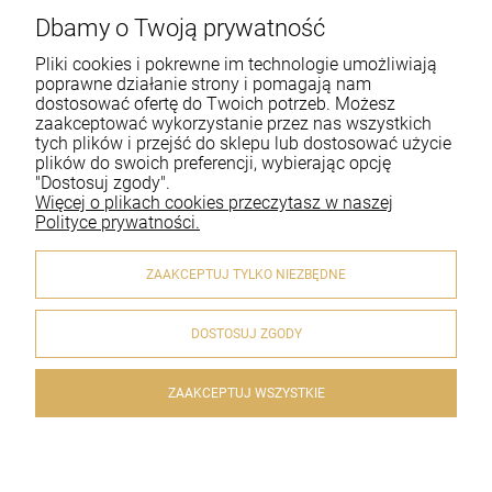
Dbamy o Twoją prywatność
Pomoc
Pliki cookies i pokrewne im technologie umożliwiają
Moje konto
poprawne działanie strony i pomagają nam
dostosować ofertę do Twoich potrzeb. Możesz
zaakceptować wykorzystanie przez nas wszystkich
Płatności i dostawa
tych plików i przejść do sklepu lub dostosować użycie
plików do swoich preferencji, wybierając opcję
Informacje
"Dostosuj zgody".
Więcej o plikach cookies przeczytasz w naszej
O nas
Polityce prywatności.
ZAAKCEPTUJ TYLKO NIEZBĘDNE
DOSTOSUJ ZGODY
© 2020 artykulyreligijne.pl . Wszelkie prawa zastrzeżone.
Styl graficzny i aplikacje ShopGadget.pl
Sklep internetowy
Shoper.pl
ZAAKCEPTUJ WSZYSTKIE