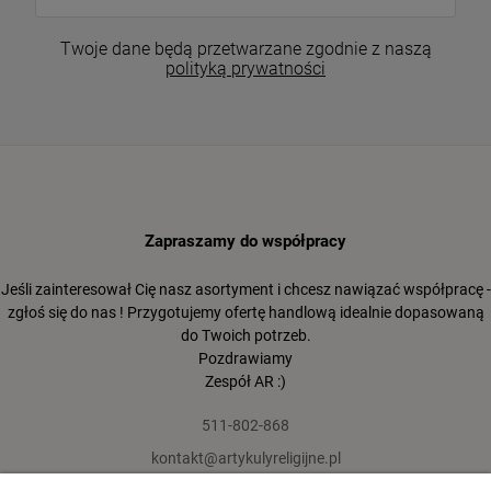
Twoje dane będą przetwarzane zgodnie z naszą
polityką prywatności
Zapraszamy do współpracy
Jeśli zainteresował Cię nasz asortyment i chcesz nawiązać współpracę -
zgłoś się do nas ! Przygotujemy ofertę handlową idealnie dopasowaną
do Twoich potrzeb.
Pozdrawiamy
Zespół AR :)
511-802-868
kontakt@artykulyreligijne.pl