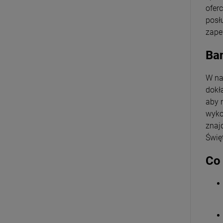
ofer
posł
zape
Ban
W na
dokła
aby 
wyko
znaj
Świę
Co 