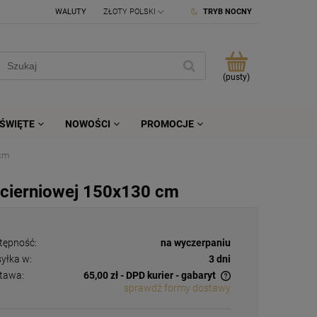
WALUTY
TRYB NOCNY
(pusty)
ŚWIĘTE
NOWOŚCI
PROMOCJE
 cm
e cierniowej 150x130 cm
tępność:
na wyczerpaniu
yłka w:
3 dni
tawa:
65,00 zł
- DPD kurier - gabaryt
sprawdź formy dostawy