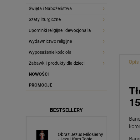
Święta i Nabożeństwa
Szaty liturgiczne
Upominki religijne i dewocjonalia
Wydawnictwo religijne
Wyposażenie kościoła
Opis
Zabawki i produkty dla dzieci
NOWOŚCI
PROMOCJE
Tł
1
BESTSELLERY
Bane
koron
usa
Obraz Jezus Miłosierny
Bane
cm napis
- Jezu Ufam Tobie