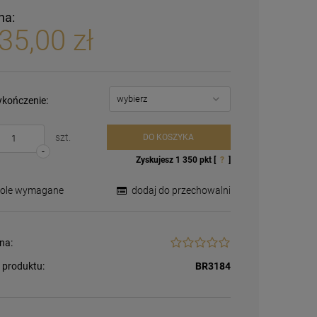
na:
35,00 zł
kończenie:
szt.
DO KOSZYKA
-
Zyskujesz
1 350
pkt [
?
]
Pole wymagane
dodaj do przechowalni
na:
 produktu:
BR3184