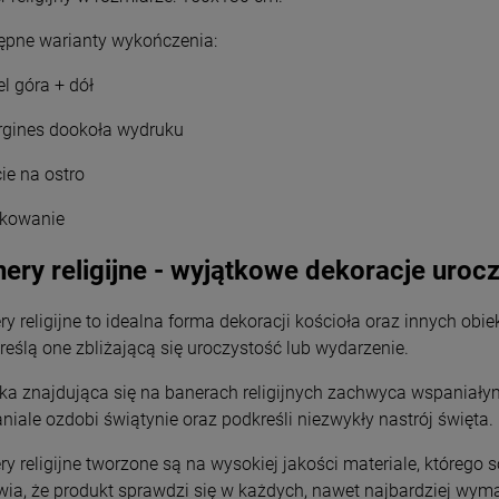
Wyszyński
Wyszyński
26,00 zł
26,00 zł
ępne warianty wykończenia:
+
+
el góra + dół
Opakowani
Opakowani
e
e
-
-
rgines dookoła wydruku
DO KOSZYKA
DO KOSZYKA
cie na ostro
zkowanie
ery religijne - wyjątkowe dekoracje urocz
ry religijne to idealna forma dekoracji kościoła oraz innych obi
reślą one zbliżającą się uroczystość lub wydarzenie.
ika znajdująca się na banerach religijnych zachwyca wspaniałym
niale ozdobi świątynie oraz podkreśli niezwykły nastrój święta.
ry religijne tworzone są na wysokiej jakości materiale, którego 
wia, że produkt sprawdzi się w każdych, nawet najbardziej wy