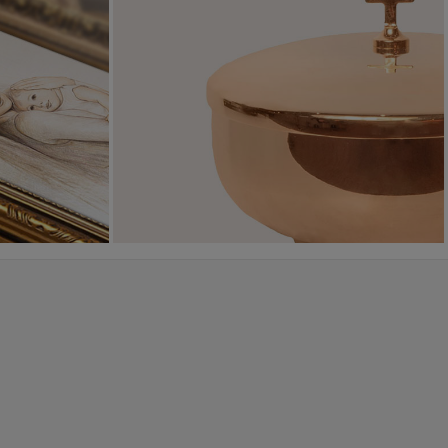
Sakramenty Święte
Obrazy religijne
WYJĄTKOWE
PIĘKNE
OKAZJE
WZORY