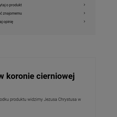
ytaj o produkt
eć znajomemu
aj opinię
w koronie cierniowej
 środku produktu widzimy Jezusa Chrystusa w