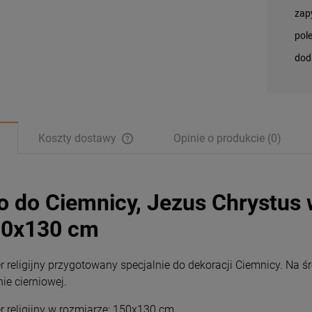
zap
pol
dod
Koszty dostawy
Opinie o produkcie (0)
o do Ciemnicy, Jezus Chrystus 
50x130 cm
r religijny przygotowany specjalnie do dekoracji Ciemnicy. Na
ie cierniowej.
Magnesy religijne
Magnesy religijne
r religijny w rozmiarze: 150x130 cm.
Kardynał Stefan
Kardynał Stefan