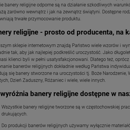
cie banery religijne odporne są na działanie szkodliwych warun
użą zarówno wewnątrz i jak na zewnątrz świątyni. Dostępne rod
wniają trwałe przymocowanie produktu.
ery religijne - prosto od producenta, na
szym sklepie internetowym znajdą Państwo wiele wzorów i wym
dnie tak, aby jak najlepiej podkreślić uroczystość. Jako długole
nasi klienci byli w pełni usatysfakcjonowani. Dlatego też, opró
nanie banerów religijnych dokładnie według Państwa indywidu
dują się banery stworzone na uroczystości tj. Boże Narodzenie, 
tych, Dzień Zaduszny, Różaniec i wiele, wiele innych.
wyróżnia banery religijne dostępne w nas
Wszystkie banery religijne tworzone są w częstochowskiej pr
drukujących.
Do produkcji banerów religijnych używamy wyłącznie materiał