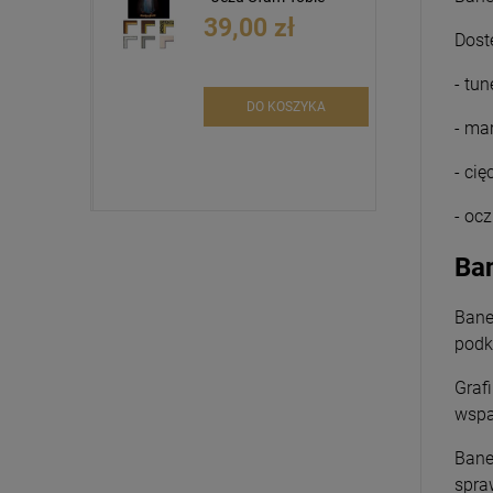
39,00 zł
Dost
- tun
DO KOSZYKA
- ma
- cię
- oc
Ban
Bane
podk
Graf
wspa
Bane
spra