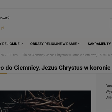
MÓWIEŃ
.pl
 RELIGIJNE
OBRAZY RELIGIJNE W RAMIE
SAKRAMENTY 
150 x 130 cm
Tło do Ciemnicy, Jezus Chrystus w koronie cierniowej 150x130
ło do Ciemnicy, Jezus Chrystus w koroni
Dos
Wys
Dos