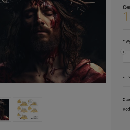
Ce
1
*
Wy
+
*
- 
Oce
Kod