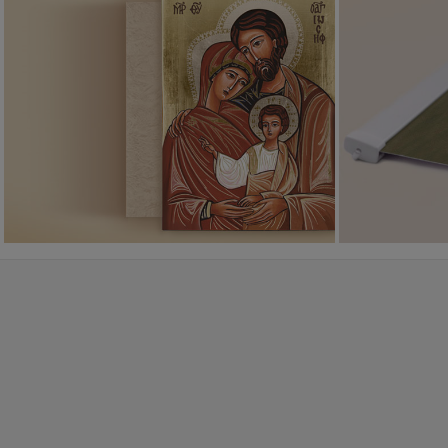
Ikony religijne
PONAD 400
WZORÓW