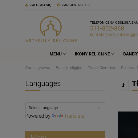
ZALOGUJ SIĘ
ZAREJESTRUJ SIĘ
TELEFONICZNA OBSŁUGA ZA
511-802-868
kontakt@artykulyreligijne
MENU
IKONY RELIGIJNE
BANERY
Strona główna
Banery religijne
Tła do Ciemnicy
Rozmiar 
Languages
T
Powered by
Translate
Menu