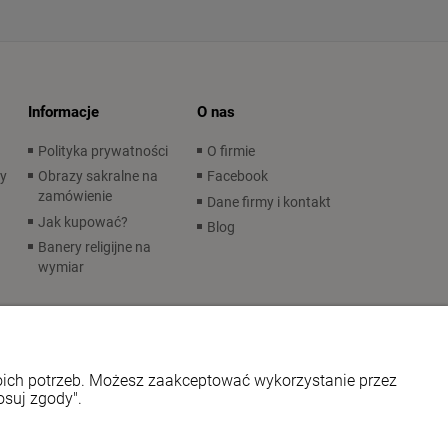
Informacje
O nas
Polityka prywatności
O firmie
wy
Obrazy sakralne na
Facebook
zamówienie
Dane firmy i kontakt
Jak kupować?
Blog
Banery religijne na
wymiar
woich potrzeb. Możesz zaakceptować wykorzystanie przez
osuj zgody".
 graficzny i aplikacje ShopGadget.pl
Sklep internetowy Shoper.pl