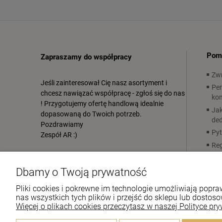
Pom
Zapraszamy do współpracy
Zwr
Jeśli zainteresował Cię nasz asortyment i
Per
chcesz nawiązać współpracę - zgłoś się do nas
ko
! Przygotujemy ofertę handlową idealnie
Jak
dopasowaną do Twoich potrzeb.
ded
Pozdrawiamy
Pyt
Zespół AR :)
Re
511-802-868
kontakt@artykulyreligijne.pl
Dbamy o Twoją prywatność
Pliki cookies i pokrewne im technologie umożliwiają pop
nas wszystkich tych plików i przejść do sklepu lub dostoso
Więcej o plikach cookies przeczytasz w naszej Polityce pry
© 2020 artykulyreligijne.pl . Wszelkie prawa zastrzeżone.