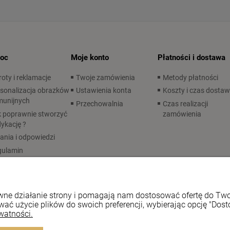
oc
Moje konto
Płatności i dostawa
oty i reklamacje
Twoje zamówienia
Metody płatności
sonalizacja obrazków
Ustawienia konta
Koszty i czas dosta
munijnych
Przechowalnia
Czas realizacji
 poprawnie stworzyć
zamówienia
ykację ?
ania i odpowiedzi
gulamin
rawne działanie strony i pomagają nam dostosować ofertę do T
wać użycie plików do swoich preferencji, wybierając opcję "Dost
watności.
Styl