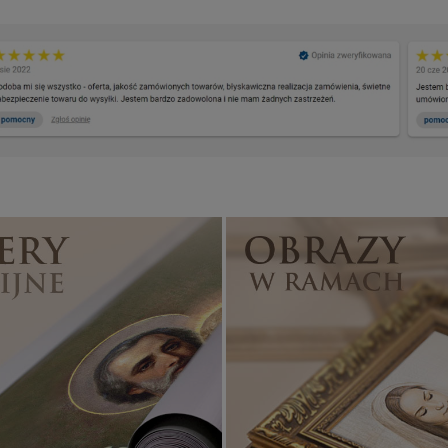
Banery religijne
ZOBACZ