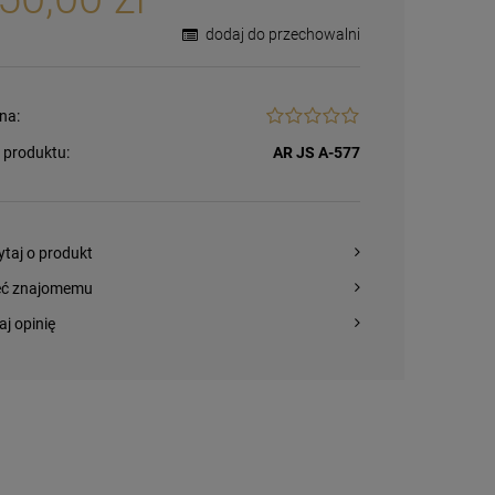
dodaj do przechowalni
na:
 produktu:
AR JS A-577
ytaj o produkt
eć znajomemu
aj opinię