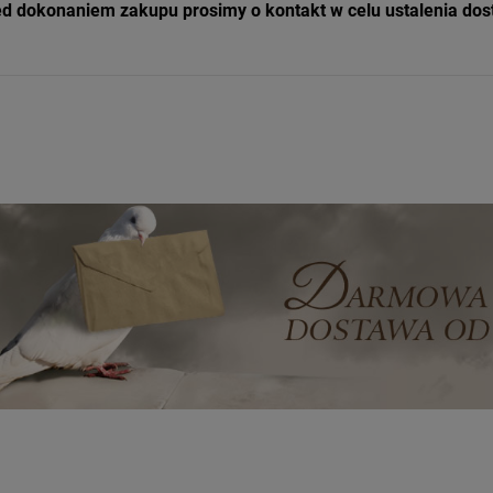
d dokonaniem zakupu prosimy o kontakt w celu ustalenia dos
Wyszyński
Wyszyński
26,00 zł
26,00 zł
+
+
Opakowani
Opakowani
e
e
-
-
DO KOSZYKA
DO KOSZYKA