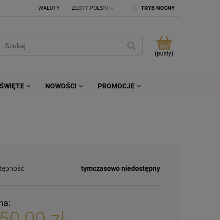
WALUTY
TRYB NOCNY
(pusty)
ŚWIĘTE
NOWOŚCI
PROMOCJE
tępność:
tymczasowo niedostępny
na:
50,00 zł