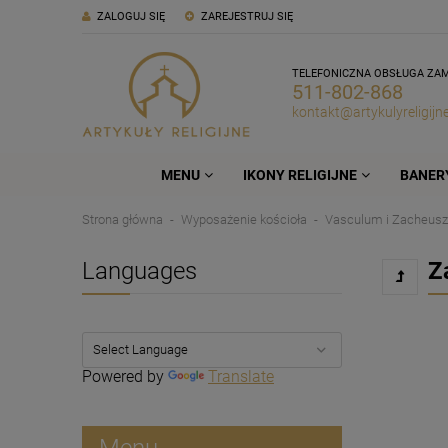
ZALOGUJ SIĘ
ZAREJESTRUJ SIĘ
TELEFONICZNA OBSŁUGA ZA
511-802-868
kontakt@artykulyreligijne
MENU
IKONY RELIGIJNE
BANERY
Strona główna
Wyposażenie kościoła
Vasculum i Zacheusz
Languages
Z
Powered by
Translate
Menu