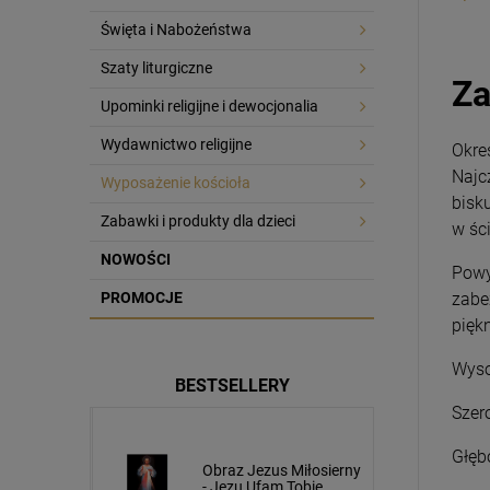
Święta i Nabożeństwa
Szaty liturgiczne
Za
Upominki religijne i dewocjonalia
Wydawnictwo religijne
Okre
Najc
Wyposażenie kościoła
bisk
Zabawki i produkty dla dzieci
w śc
NOWOŚCI
Powy
PROMOCJE
zabe
pięk
Wyso
BESTSELLERY
Szer
Głęb
usa
Obraz Jezus Miłosierny
cm napis
- Jezu Ufam Tobie