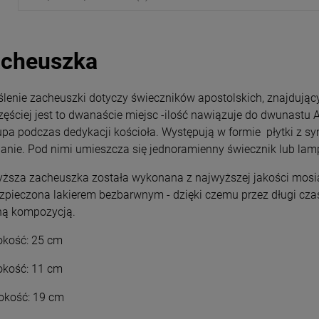
cheuszka
ślenie zacheuszki dotyczy świeczników apostolskich, znajdujący
zęściej jest to dwanaście miejsc -ilość nawiązuje do dwunastu
upa podczas dedykacji kościoła. Występują w formie płytki z s
ianie. Pod nimi umieszcza się jednoramienny świecznik lub la
ższa zacheuszka została wykonana z najwyższej jakości mosią
zpieczona lakierem bezbarwnym - dzięki czemu przez długi cza
ną kompozycją.
kość: 25 cm
okość: 11 cm
okość: 19 cm
Magnesy religijne
Magnesy religijne
Kardynał Stefan
Kardynał Stefan