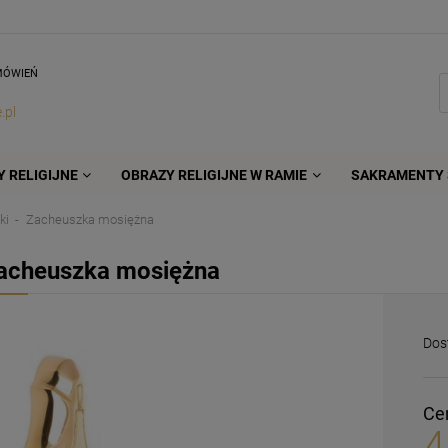
MÓWIEŃ
.pl
 RELIGIJNE
OBRAZY RELIGIJNE W RAMIE
SAKRAMENTY 
ki
Zacheuszka mosiężna
acheuszka mosiężna
Dos
Ce
4