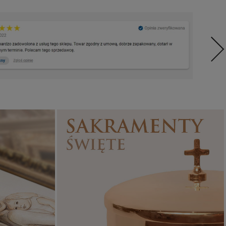
Sakramenty Święte
Obrazy religijne
WYJĄTKOWE
PIĘKNE
OKAZJE
WZORY