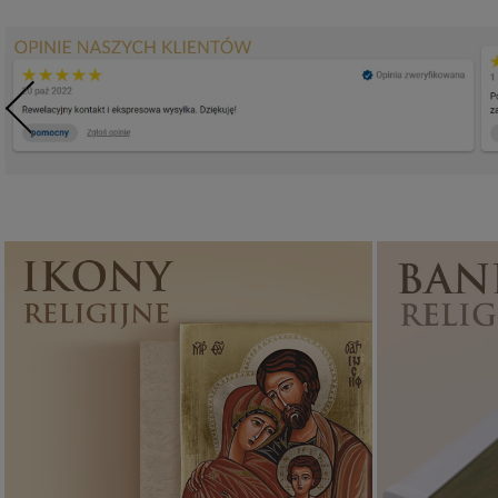
Ikony religijne
PONAD 400
WZORÓW