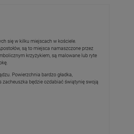
ch się w kilku miejscach w kościele.
 Apostołów, są to miejsca namaszczone przez
ymbolicznym krzyżykiem, są malowane lub ryte
mpkę.
dzu. Powierzchnia bardzo gładka,
s zacheuszka będzie ozdabiać świątynię swoją