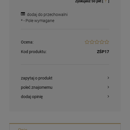
Zyskujesz
50
pkt [
?
]
dodaj do przechowalni
*
- Pole wymagane
Ocena:
Kod produktu:
ZŚP17
zapytaj o produkt
poleć znajomemu
dodaj opinię
Magnesy religijne Kardynał Stefan
Wyszyński