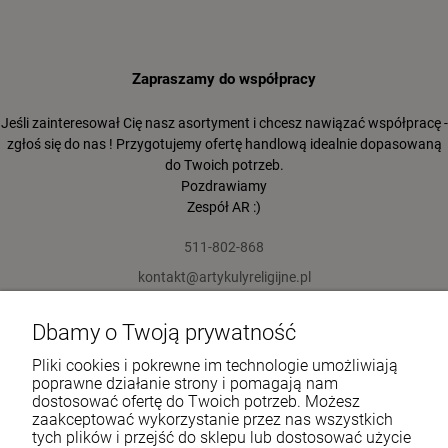
Zapraszamy do współpracy
Jeśli zainteresował Cię nasz asortyment i chcesz nawiązać współpracę -
zgłoś się do nas ! Przygotujemy ofertę handlową idealnie dopasowaną
do Twoich potrzeb.
Pozdrawiamy
Zespół AR :)
511-802-868
kontakt@artykulyreligijne.pl
Dbamy o Twoją prywatność
Pomoc
Pliki cookies i pokrewne im technologie umożliwiają
Moje konto
poprawne działanie strony i pomagają nam
dostosować ofertę do Twoich potrzeb. Możesz
zaakceptować wykorzystanie przez nas wszystkich
Płatności i dostawa
tych plików i przejść do sklepu lub dostosować użycie