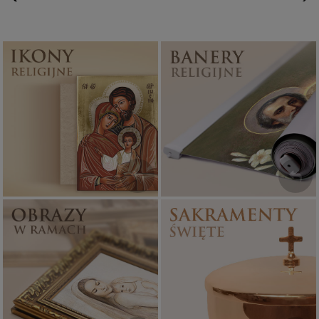
Ikony religijne
Banery religijne
PONAD 400
ZOBACZ
WZORÓW
Sakramenty Święte
Obrazy religijne
WYJĄTKOWE
PIĘKNE
OKAZJE
WZORY