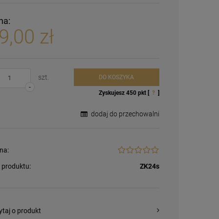
na:
9,00 zł
szt.
DO KOSZYKA
-
Zyskujesz
450
pkt [
?
]
dodaj do przechowalni
na:
 produktu:
ZK24s
ytaj o produkt