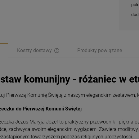
pol
dod
Koszty dostawy
Produkty powiązane
staw komunijny - różaniec w et
tuj Pierwszą Komunię Świętą z naszym eleganckim zestawem, któr
żeczka do Pierwszej Komunii Świętej
żeczka Jezus Maryja Józef to praktyczny przewodnik i piękna p
dce, zachwyca swoim eleganckim wyglądem. Zawiera modlitwy, pi
Magnesy religijne
Magnesy religijne
iezastąpionym towarzyszem podczas religijnych uroczystości.
Kardynał Stefan
Kardynał Stefan