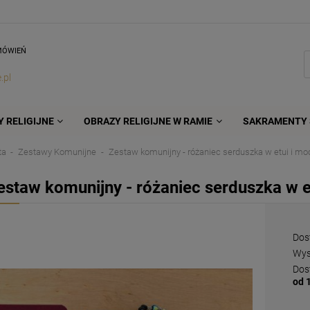
MÓWIEŃ
.pl
 RELIGIJNE
OBRAZY RELIGIJNE W RAMIE
SAKRAMENTY 
ta
Zestawy Komunijne
Zestaw komunijny - różaniec serduszka w etui i mo
estaw komunijny - różaniec serduszka w e
Dos
Wys
Dos
od 