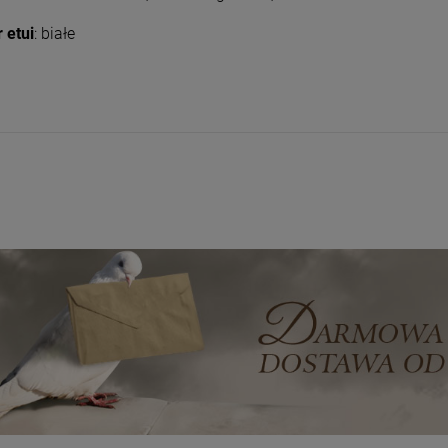
 etui
: białe