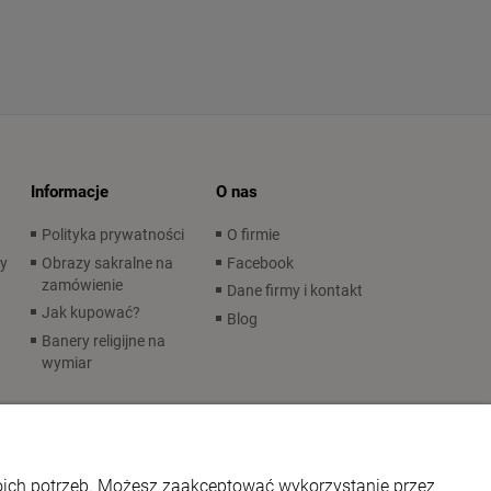
Informacje
O nas
Polityka prywatności
O firmie
wy
Obrazy sakralne na
Facebook
zamówienie
Dane firmy i kontakt
Jak kupować?
Blog
Banery religijne na
wymiar
woich potrzeb. Możesz zaakceptować wykorzystanie przez