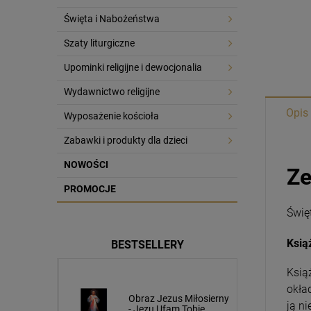
Święta i Nabożeństwa
Szaty liturgiczne
Upominki religijne i dewocjonalia
Wydawnictwo religijne
Opis
Wyposażenie kościoła
Zabawki i produkty dla dzieci
NOWOŚCI
Ze
PROMOCJE
Świę
Ksią
BESTSELLERY
Ksią
okła
usa
Obraz Jezus Miłosierny
ją n
cm napis
- Jezu Ufam Tobie