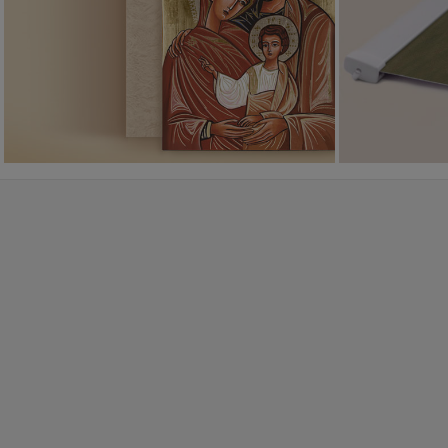
PONAD 400
WZORÓW