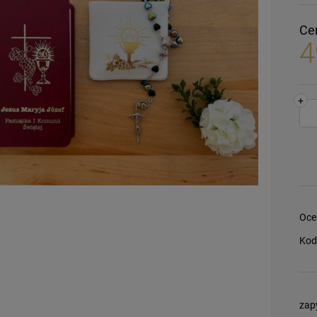
Ce
4
+
Oce
Kod
zap