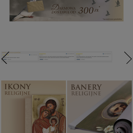
Ikony religijne
Banery religijne
PONAD 400
ZOBACZ
WZORÓW