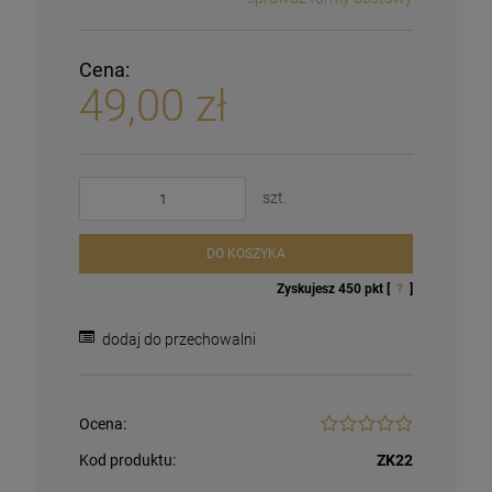
Cena:
49,00 zł
szt.
DO KOSZYKA
Zyskujesz
450
pkt [
?
]
dodaj do przechowalni
Ocena:
Kod produktu:
ZK22