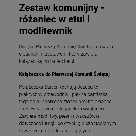
Zestaw komunijny -
różaniec w etui i
modlitewnik
Świętuj Pierwszą Komunię Świętą z naszym
eleganckim zestawem, który zawiera
książeczkę, różaniec i etui.
Bransoletka Benedyktyńska
Książeczka do Pierwszej Komunii Świętej
16,00 zł
Książeczka Dzieci Kochają Jezusa to
praktyczny przewodnik i piękna pamiątka
tego dnia. Zdobiona złoceniami na okładce,
szt.
zachwyca swoim eleganckim wyglądem.
Zawiera modlitwy, pieśni i wskazówki
DO KOSZYKA
dotyczące liturgii, co czyni ją niezastąpionym
towarzyszem podczas religijnych