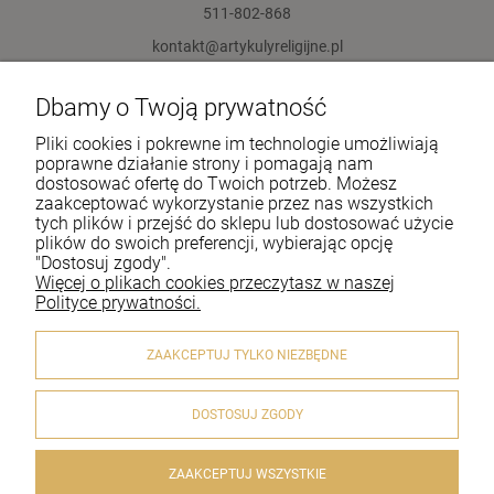
511-802-868
kontakt@artykulyreligijne.pl
Dbamy o Twoją prywatność
Pomoc
Pliki cookies i pokrewne im technologie umożliwiają
Moje konto
poprawne działanie strony i pomagają nam
dostosować ofertę do Twoich potrzeb. Możesz
zaakceptować wykorzystanie przez nas wszystkich
Płatności i dostawa
tych plików i przejść do sklepu lub dostosować użycie
plików do swoich preferencji, wybierając opcję
Informacje
"Dostosuj zgody".
Więcej o plikach cookies przeczytasz w naszej
O nas
Polityce prywatności.
ZAAKCEPTUJ TYLKO NIEZBĘDNE
DOSTOSUJ ZGODY
© 2020 artykulyreligijne.pl . Wszelkie prawa zastrzeżone.
Styl graficzny i aplikacje ShopGadget.pl
Sklep internetowy
Shoper.pl
ZAAKCEPTUJ WSZYSTKIE