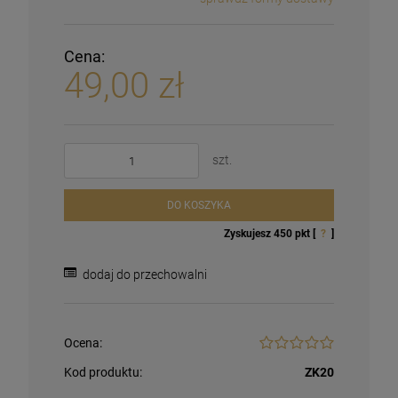
Cena:
49,00 zł
szt.
DO KOSZYKA
Zyskujesz
450
pkt [
?
]
dodaj do przechowalni
Ocena:
Kod produktu:
ZK20