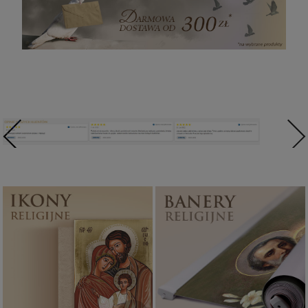
Ikony religijne
Banery religijne
PONAD 400
ZOBACZ
WZORÓW