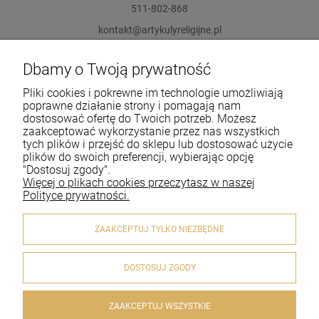
511-802-868
kontakt@artykulyreligijne.pl
Dbamy o Twoją prywatność
Pomoc
Pliki cookies i pokrewne im technologie umożliwiają
Moje konto
poprawne działanie strony i pomagają nam
dostosować ofertę do Twoich potrzeb. Możesz
zaakceptować wykorzystanie przez nas wszystkich
Płatności i dostawa
tych plików i przejść do sklepu lub dostosować użycie
plików do swoich preferencji, wybierając opcję
Informacje
"Dostosuj zgody".
Więcej o plikach cookies przeczytasz w naszej
O nas
Polityce prywatności.
ZAAKCEPTUJ TYLKO NIEZBĘDNE
DOSTOSUJ ZGODY
© 2020 artykulyreligijne.pl . Wszelkie prawa zastrzeżone.
Styl graficzny i aplikacje ShopGadget.pl
Sklep internetowy
Shoper.pl
ZAAKCEPTUJ WSZYSTKIE