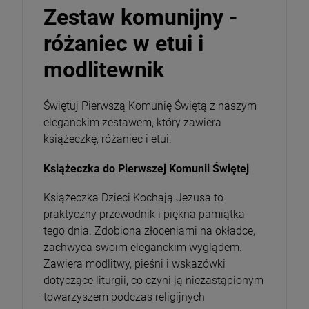
Zestaw komunijny -
różaniec w etui i
modlitewnik
Świętuj Pierwszą Komunię Świętą z naszym
eleganckim zestawem, który zawiera
książeczkę, różaniec i etui.
Magnesy religijne Kardynał Stefan
Książeczka do Pierwszej Komunii Świętej
Wyszyński
26,00 zł
Książeczka Dzieci Kochają Jezusa to
praktyczny przewodnik i piękna pamiątka
tego dnia. Zdobiona złoceniami na okładce,
Opakowanie
zachwyca swoim eleganckim wyglądem.
Zawiera modlitwy, pieśni i wskazówki
DO KOSZYKA
dotyczące liturgii, co czyni ją niezastąpionym
towarzyszem podczas religijnych