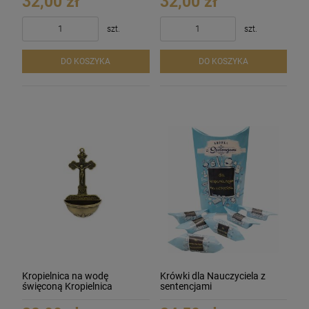
32,00 zł
32,00 zł
szt.
szt.
DO KOSZYKA
DO KOSZYKA
Kropielnica na wodę
Krówki dla Nauczyciela z
święconą Kropielnica
sentencjami
domowa wisząca