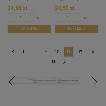
24,50 zł
24,50 zł
szt.
szt.
DO KOSZYKA
DO KOSZYKA
1
...
14
15
16
17
18
«
...
38
»