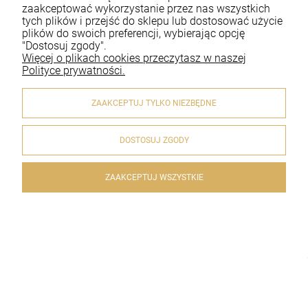
zaakceptować wykorzystanie przez nas wszystkich
Płatności i dostawa
tych plików i przejść do sklepu lub dostosować użycie
plików do swoich preferencji, wybierając opcję
Informacje
"Dostosuj zgody".
Więcej o plikach cookies przeczytasz w naszej
O nas
Polityce prywatności.
ZAAKCEPTUJ TYLKO NIEZBĘDNE
DOSTOSUJ ZGODY
© 2020 artykulyreligijne.pl . Wszelkie prawa zastrzeżone.
Styl graficzny i aplikacje ShopGadget.pl
Sklep internetowy
Shoper.pl
ZAAKCEPTUJ WSZYSTKIE