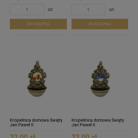
szt.
szt.
DO KOSZYKA
DO KOSZYKA
Kropielnica domowa Święty
Kropielnica domowa Święty
Jan Paweł II
Jan Paweł II
32,00 zł
32,00 zł