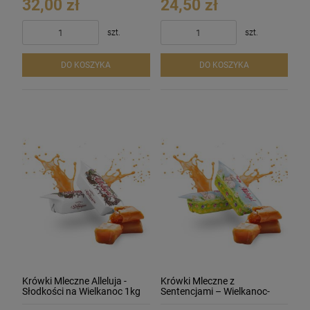
32,00 zł
24,50 zł
szt.
szt.
DO KOSZYKA
DO KOSZYKA
Krówki Mleczne Alleluja -
Krówki Mleczne z
Słodkości na Wielkanoc 1kg
Sentencjami – Wielkanoc-
Alleluja 1 kg