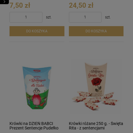
7,50 zł
24,50 zł
szt.
szt.
DO KOSZYKA
DO KOSZYKA
Krówki na DZIEŃ BABCI
Krówki różane 250 g. - Święta
Prezent Sentencje Pudełko
Rita - z sentencjami
250 g.