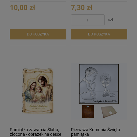
Matka Boża Karmiąca
Święta Rodzina
10,00 zł
7,30 zł
szt.
DO KOSZYKA
DO KOSZYKA
Pamiątka zawarcia Ślubu,
Pierwsza Komunia Święta -
złocona - obrazek na desce
pamiątka