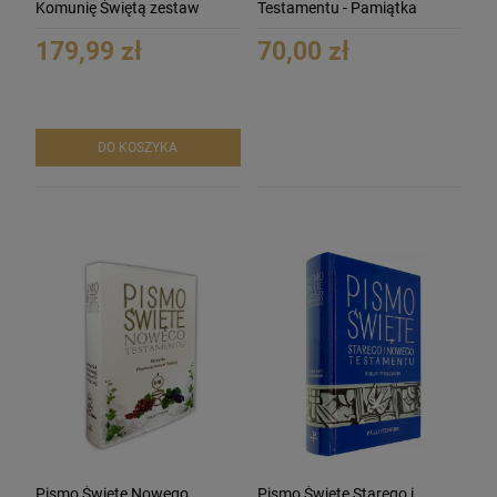
Komunię Świętą zestaw
Testamentu - Pamiątka
upominkowy
Sakramentu Małżeństwa z
ilustracjami
179,99 zł
70,00 zł
DO KOSZYKA
Pismo Święte Nowego
Pismo Święte Starego i