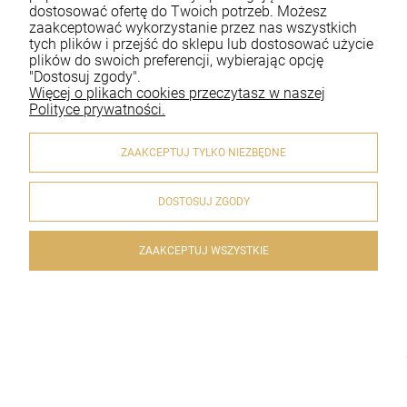
dostosować ofertę do Twoich potrzeb. Możesz
zaakceptować wykorzystanie przez nas wszystkich
Płatności i dostawa
tych plików i przejść do sklepu lub dostosować użycie
plików do swoich preferencji, wybierając opcję
Informacje
"Dostosuj zgody".
Więcej o plikach cookies przeczytasz w naszej
O nas
Polityce prywatności.
ZAAKCEPTUJ TYLKO NIEZBĘDNE
DOSTOSUJ ZGODY
© 2020 artykulyreligijne.pl . Wszelkie prawa zastrzeżone.
Styl graficzny i aplikacje ShopGadget.pl
Sklep internetowy
Shoper.pl
ZAAKCEPTUJ WSZYSTKIE