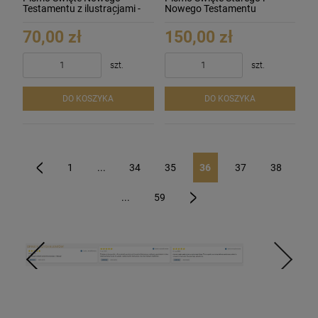
Testamentu z ilustracjami -
Nowego Testamentu
Pamiątka I Komunii Świętej
70,00 zł
150,00 zł
szt.
szt.
DO KOSZYKA
DO KOSZYKA
1
...
34
35
36
37
38
«
...
59
»