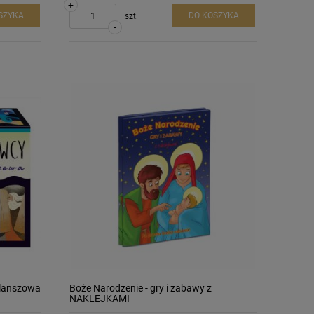
+
SZYKA
DO KOSZYKA
szt.
-
planszowa
Boże Narodzenie - gry i zabawy z
NAKLEJKAMI