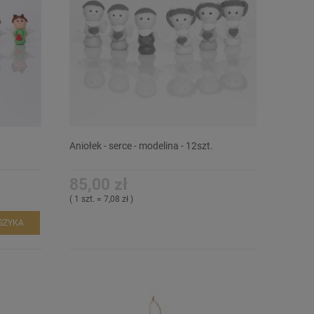
.
Aniołek - serce - modelina - 12szt.
85,00 zł
( 1 szt. = 7,08 zł )
SZYKA