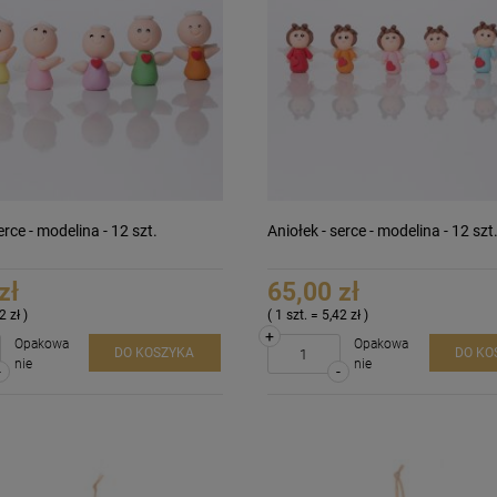
erce - modelina - 12 szt.
Aniołek - serce - modelina - 12 szt
zł
65,00 zł
2 zł )
( 1 szt. = 5,42 zł )
+
Opakowa
Opakowa
DO KOSZYKA
DO KO
nie
nie
-
-