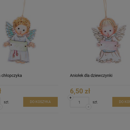
a chłopczyka
Aniołek dla dziewczynki
ł
6,50 zł
+
DO KOSZYKA
DO KO
szt.
szt.
-
-