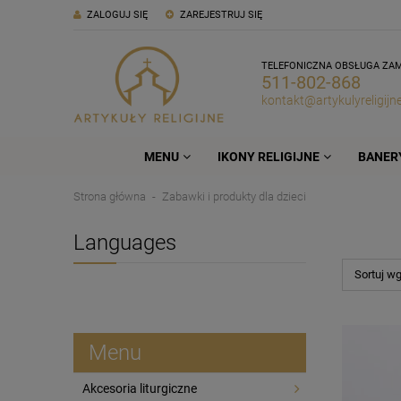
ZALOGUJ SIĘ
ZAREJESTRUJ SIĘ
TELEFONICZNA OBSŁUGA ZA
511-802-868
kontakt@artykulyreligijne
MENU
IKONY RELIGIJNE
BANERY
Strona główna
Zabawki i produkty dla dzieci
Languages
Sortuj w
Menu
Akcesoria liturgiczne