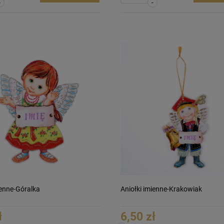
-
-
ienne-Góralka
Aniołki imienne-Krakowiak
ł
6,50 zł