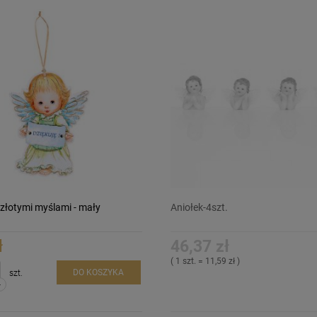
 złotymi myślami - mały
Aniołek-4szt.
ł
46,37 zł
( 1 szt. = 11,59 zł )
DO KOSZYKA
szt.
-