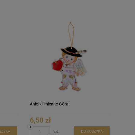
Aniołki imienne-Góral
6,50 zł
+
SZYKA
DO KOSZYKA
szt.