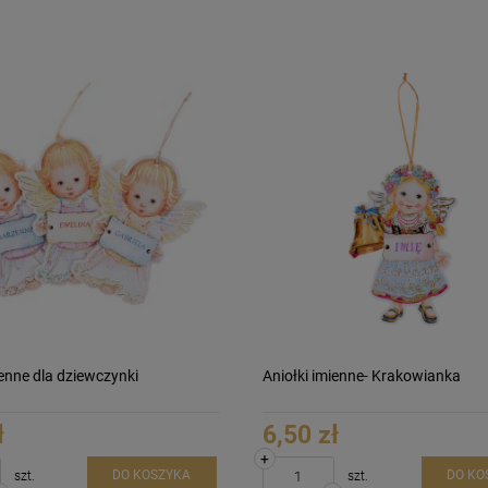
ienne dla dziewczynki
Aniołki imienne- Krakowianka
ł
6,50 zł
+
DO KOSZYKA
DO KO
szt.
szt.