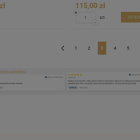
zł
115,00 zł
+
DO KO
szt.
-
1
2
3
4
5
«