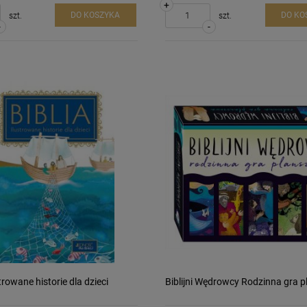
+
DO KOSZYKA
DO KO
szt.
szt.
-
-
strowane historie dla dzieci
Biblijni Wędrowcy Rodzinna gra 