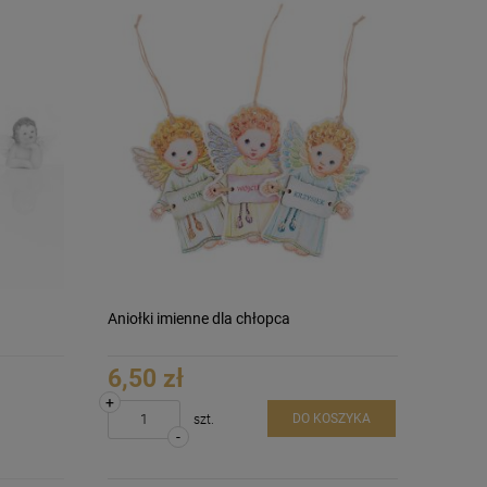
Aniołki imienne dla chłopca
6,50 zł
+
DO KOSZYKA
szt.
-