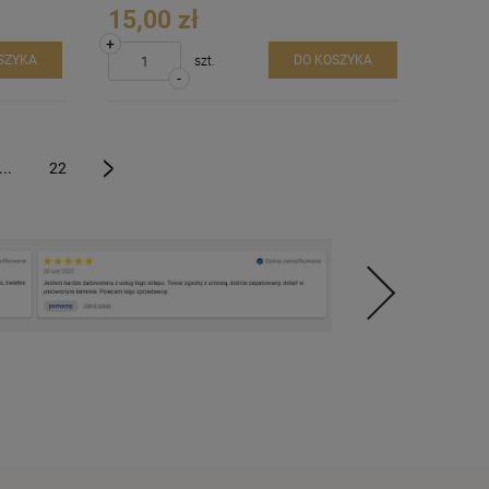
15,00 zł
+
SZYKA
DO KOSZYKA
szt.
-
...
22
»