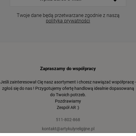
Twoje dane będą przetwarzane zgodnie z naszą
polityką prywatności
Zapraszamy do współpracy
Jeśli zainteresował Cię nasz asortyment i chcesz nawiązać współpracę -
zgłoś się do nas ! Przygotujemy ofertę handlową idealnie dopasowaną
do Twoich potrzeb.
Pozdrawiamy
Zespół AR :)
511-802-868
kontakt@artykulyreligijne.pl