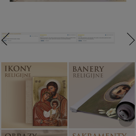
Ikony religijne
Banery religijne
PONAD 400
ZOBACZ
WZORÓW