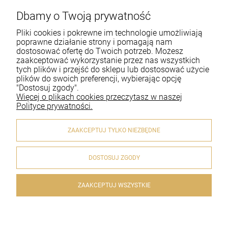
Dbamy o Twoją prywatność
Pomoc
Pliki cookies i pokrewne im technologie umożliwiają
Moje konto
poprawne działanie strony i pomagają nam
dostosować ofertę do Twoich potrzeb. Możesz
zaakceptować wykorzystanie przez nas wszystkich
Płatności i dostawa
tych plików i przejść do sklepu lub dostosować użycie
plików do swoich preferencji, wybierając opcję
Informacje
"Dostosuj zgody".
Więcej o plikach cookies przeczytasz w naszej
O nas
Polityce prywatności.
ZAAKCEPTUJ TYLKO NIEZBĘDNE
DOSTOSUJ ZGODY
© 2020 artykulyreligijne.pl . Wszelkie prawa zastrzeżone.
Styl graficzny i aplikacje ShopGadget.pl
Sklep internetowy
Shoper.pl
ZAAKCEPTUJ WSZYSTKIE