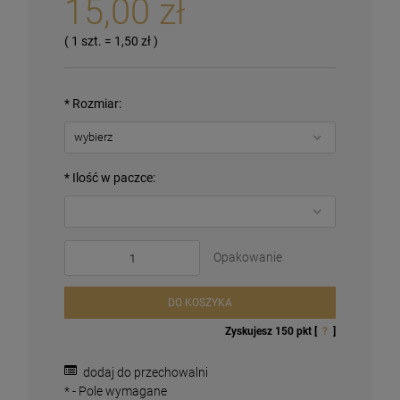
15,00 zł
( 1
szt.
=
1,50 zł
)
*
Rozmiar:
*
Ilość w paczce:
Opakowanie
DO KOSZYKA
Zyskujesz
150
pkt [
?
]
Magnesy religijne Kardynał Stefan
Wyszyński
26,00 zł
dodaj do przechowalni
*
- Pole wymagane