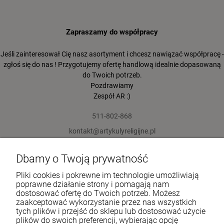
Zapraszamy do współpracy
Jeśli zainteresował Cię nasz asortyment i chcesz nawiązać współpracę -
zgłoś się do nas ! Przygotujemy ofertę handlową idealnie dopasowaną
do Twoich potrzeb.
Pozdrawiamy
Zespół AR :)
511-802-868
kontakt@artykulyreligijne.pl
Dbamy o Twoją prywatność
Pomoc
Pliki cookies i pokrewne im technologie umożliwiają
Moje konto
poprawne działanie strony i pomagają nam
dostosować ofertę do Twoich potrzeb. Możesz
zaakceptować wykorzystanie przez nas wszystkich
Płatności i dostawa
tych plików i przejść do sklepu lub dostosować użycie
plików do swoich preferencji, wybierając opcję