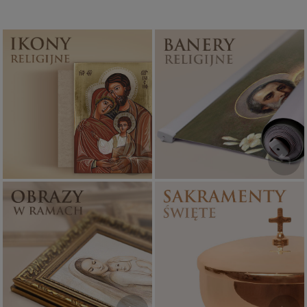
Ikony religijne
Banery religijne
PONAD 400
ZOBACZ
WZORÓW
Sakramenty Święte
Obrazy religijne
WYJĄTKOWE
PIĘKNE
OKAZJE
WZORY